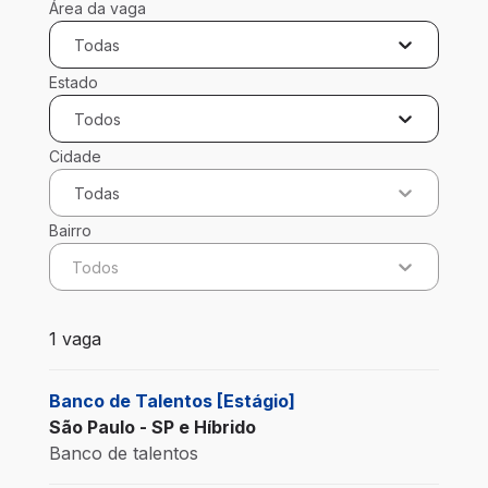
Área da vaga
Todas
Estado
Todos
Cidade
Todas
Bairro
Todos
1 vaga encontrada para 0 filtros aplicados
1 vaga
Banco de Talentos [Estágio]
São Paulo - SP e Híbrido
Banco de talentos